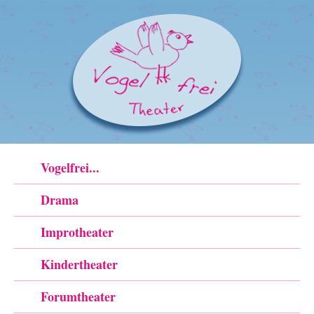
Vogelfrei...
Drama
Improtheater
Kindertheater
Forumtheater